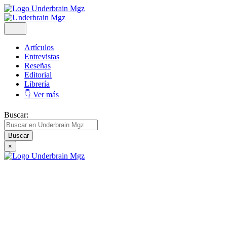
Artículos
Entrevistas
Reseñas
Editorial
Librería
👇 Ver más
Buscar:
×