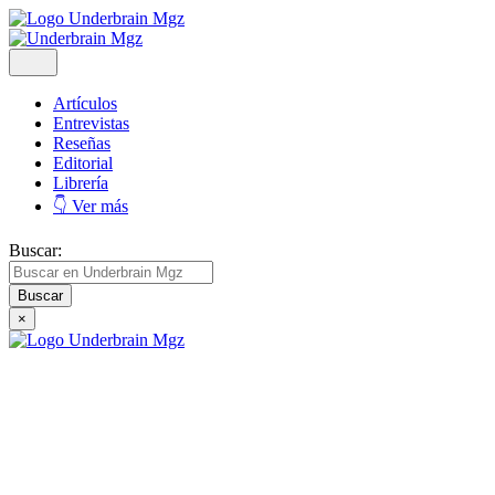
Artículos
Entrevistas
Reseñas
Editorial
Librería
👇 Ver más
Buscar:
×