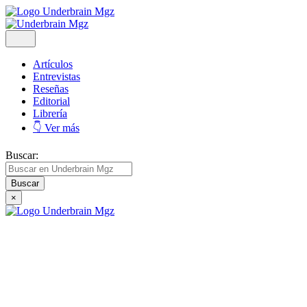
Artículos
Entrevistas
Reseñas
Editorial
Librería
👇 Ver más
Buscar:
×