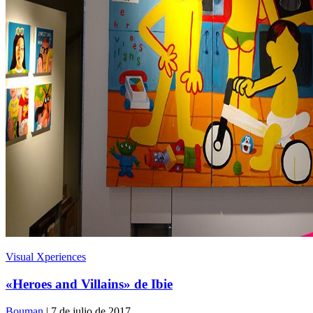
Visual Xperiences
«Heroes and Villains» de Ibie
Bouman
| 7 de julio de 2017