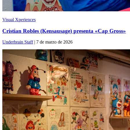
Visual Xperiences
Cristian Robles (Kensausage) presenta «Cap Gross»
Underbrain Staff
| 7 de marzo de 2026