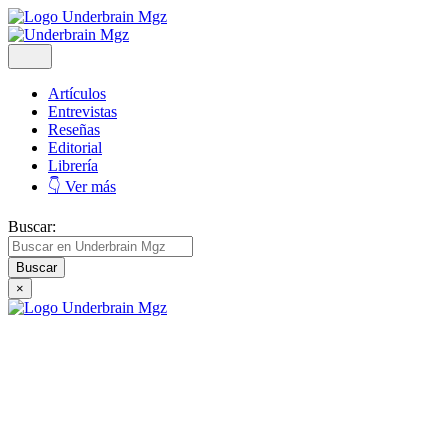
Artículos
Entrevistas
Reseñas
Editorial
Librería
👇 Ver más
Buscar:
×