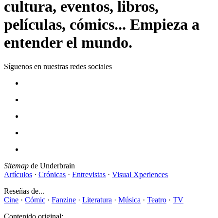
cultura, eventos, libros,
películas, cómics... Empieza a
entender el mundo.
Síguenos en nuestras redes sociales
Sitemap
de Underbrain
Artículos
·
Crónicas
·
Entrevistas
·
Visual Xperiences
Reseñas de...
Cine
·
Cómic
·
Fanzine
·
Literatura
·
Música
·
Teatro
·
TV
Contenido original: