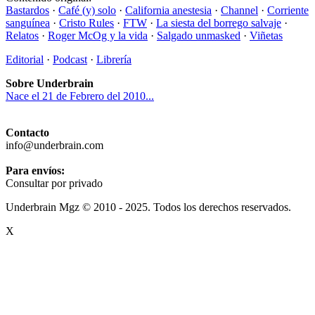
Bastardos
·
Café (y) solo
·
California anestesia
·
Channel
·
Corriente
sanguínea
·
Cristo Rules
·
FTW
·
La siesta del borrego salvaje
·
Relatos
·
Roger McOg y la vida
·
Salgado unmasked
·
Viñetas
Editorial
·
Podcast
·
Librería
Sobre Underbrain
Nace el 21 de Febrero del 2010...
Contacto
info@underbrain.com
Para envíos:
Consultar por privado
Underbrain Mgz © 2010 - 2025. Todos los derechos reservados.
X